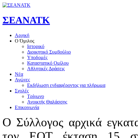
ΣΕΑΝΑΤΚ
Αρχική
Ο Όμιλος
Ιστορικό
Διοικητικό Συμβούλιο
Υποδομές
Καταστατικό Ομίλου
Αθλητικές Δράσεις
Νέα
Αγώνες
Εκδήλωση ενδιαφέροντος για πλήρωμα
Σχολές
Τρίγωνο
Ανοικτής Θαλάσσης
Επικοινωνία
Ο Σύλλογος αρχικά εγκατ
τον ΕΟΤ έκταση 15 στ