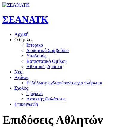
ΣΕΑΝΑΤΚ
Αρχική
Ο Όμιλος
Ιστορικό
Διοικητικό Συμβούλιο
Υποδομές
Καταστατικό Ομίλου
Αθλητικές Δράσεις
Νέα
Αγώνες
Εκδήλωση ενδιαφέροντος για πλήρωμα
Σχολές
Τρίγωνο
Ανοικτής Θαλάσσης
Επικοινωνία
Επιδόσεις Αθλητών