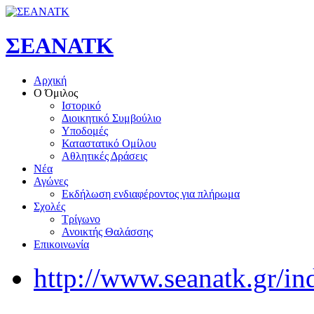
ΣΕΑΝΑΤΚ
Αρχική
Ο Όμιλος
Ιστορικό
Διοικητικό Συμβούλιο
Υποδομές
Καταστατικό Ομίλου
Αθλητικές Δράσεις
Νέα
Αγώνες
Εκδήλωση ενδιαφέροντος για πλήρωμα
Σχολές
Τρίγωνο
Ανοικτής Θαλάσσης
Επικοινωνία
http://www.seanatk.gr/in