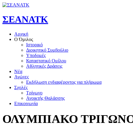
ΣΕΑΝΑΤΚ
Αρχική
Ο Όμιλος
Ιστορικό
Διοικητικό Συμβούλιο
Υποδομές
Καταστατικό Ομίλου
Αθλητικές Δράσεις
Νέα
Αγώνες
Εκδήλωση ενδιαφέροντος για πλήρωμα
Σχολές
Τρίγωνο
Ανοικτής Θαλάσσης
Επικοινωνία
ΟΛΥΜΠΙΑΚΟ
ΤΡΙΓΩΝ